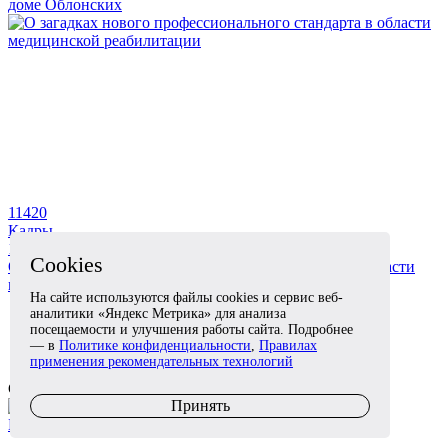
доме Облонских
11420
Кадры
1 октября 2018
Cookies
О загадках нового профессионального стандарта в области
медицинской реабилитации
На сайте используются файлы cookies и сервис веб-
аналитики «Яндекс Метрика» для анализа
1
посещаемости и улучшения работы сайта. Подробнее
2
— в
Политике конфиденциальности
,
Правилах
›
применения рекомендательных технологий
СЛЕДИТЕ ЗА НАМИ В СОЦИАЛЬНЫХ СЕТЯХ
Принять
ВКонтакте