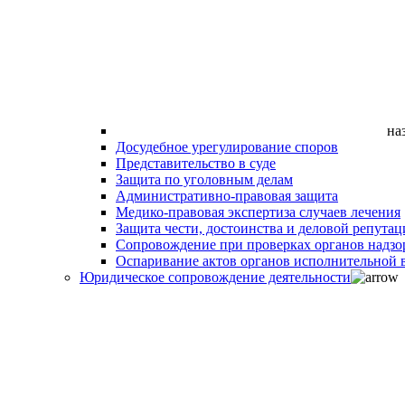
на
Досудебное урегулирование споров
Представительство в суде
Защита по уголовным делам
Административно-правовая защита
Медико-правовая экспертиза случаев лечения
Защита чести, достоинства и деловой репутац
Сопровождение при проверках органов надзо
Оспаривание актов органов исполнительной в
Юридическое сопровождение деятельности