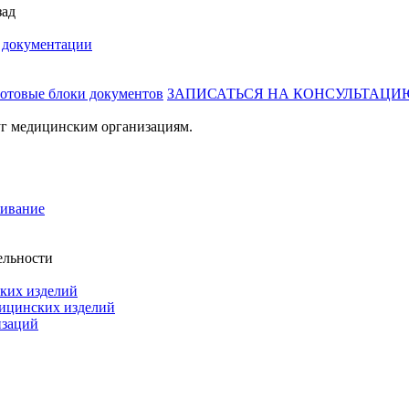
зад
й документации
готовые блоки документов
ЗАПИСАТЬСЯ НА КОНСУЛЬТАЦИ
г медицинским организациям.
живание
ельности
ких изделий
дицинских изделий
изаций