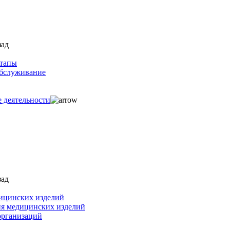
зад
ртапы
обслуживание
е деятельности
зад
ицинских изделий
ия медицинских изделий
организаций