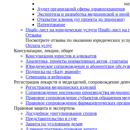
на
Аудит организаций сферы здравоохранения
Экспертиза и разработка медицинской и ино
Открытие клиник (от проекта до лицензии)
Патентование
Прайс-лист на юридические услуги
Прайс-лист на 
Отзывы
Посмотрите отзывы по оказанию юридических услу
Оплата услуг
Консультации, лекции, общее
Консультации юристов и адвокатов
Аналитика, проекты нормативных актов, стартапы
Юридическое сопровождение и абонентское обслу
Подписка на «Базу знаний»
Семинары и вебинары
Регистрация лекарств и медизделий, сопровождение деят
Регистрация медицинских изделий
Сопровождение инспекции производства медицинс
Правовое сопровождение субъектов обращения ме
Правовое сопровождение фармацевтических орган
Правовая защита и экспертиза
Досудебное урегулирование споров
Представительство в суде
Защита по уголовным делам
Административно-правовая защита