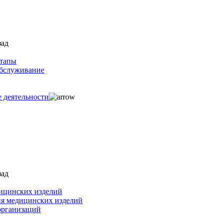
зад
ртапы
обслуживание
е деятельности
зад
ицинских изделий
ия медицинских изделий
организаций