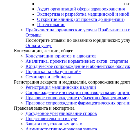
на
Аудит организаций сферы здравоохранения
Экспертиза и разработка медицинской и ино
Открытие клиник (от проекта до лицензии)
Патентование
Прайс-лист на юридические услуги
Прайс-лист на 
Отзывы
Посмотрите отзывы по оказанию юридических услу
Оплата услуг
Консультации, лекции, общее
Консультации юристов и адвокатов
Аналитика, проекты нормативных актов, стартапы
Юридическое сопровождение и абонентское обслу
Подписка на «Базу знаний»
Семинары и вебинары
Регистрация лекарств и медизделий, сопровождение деят
Регистрация медицинских изделий
Сопровождение инспекции производства медицинс
Правовое сопровождение субъектов обращения ме
Правовое сопровождение фармацевтических орган
Правовая защита и экспертиза
Досудебное урегулирование споров
Представительство в суде
Защита по уголовным делам
Административно-правовая защита