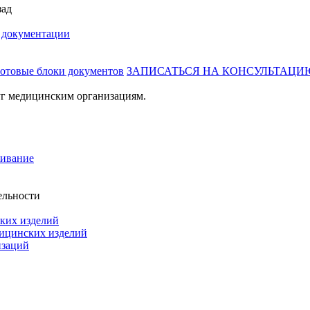
зад
й документации
готовые блоки документов
ЗАПИСАТЬСЯ НА КОНСУЛЬТАЦИ
г медицинским организациям.
живание
ельности
ких изделий
дицинских изделий
изаций