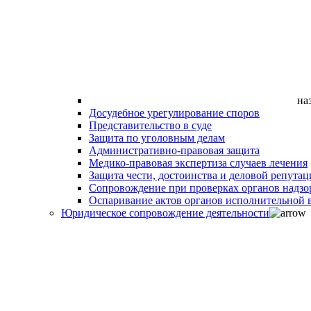
на
Досудебное урегулирование споров
Представительство в суде
Защита по уголовным делам
Административно-правовая защита
Медико-правовая экспертиза случаев лечения
Защита чести, достоинства и деловой репутац
Сопровождение при проверках органов надзо
Оспаривание актов органов исполнительной в
Юридическое сопровождение деятельности