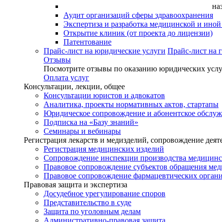
на
Аудит организаций сферы здравоохранения
Экспертиза и разработка медицинской и ино
Открытие клиник (от проекта до лицензии)
Патентование
Прайс-лист на юридические услуги
Прайс-лист на 
Отзывы
Посмотрите отзывы по оказанию юридических услу
Оплата услуг
Консультации, лекции, общее
Консультации юристов и адвокатов
Аналитика, проекты нормативных актов, стартапы
Юридическое сопровождение и абонентское обслу
Подписка на «Базу знаний»
Семинары и вебинары
Регистрация лекарств и медизделий, сопровождение деят
Регистрация медицинских изделий
Сопровождение инспекции производства медицинс
Правовое сопровождение субъектов обращения ме
Правовое сопровождение фармацевтических орган
Правовая защита и экспертиза
Досудебное урегулирование споров
Представительство в суде
Защита по уголовным делам
Административно-правовая защита