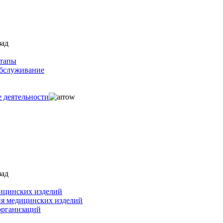
зад
ртапы
обслуживание
е деятельности
зад
ицинских изделий
ия медицинских изделий
организаций