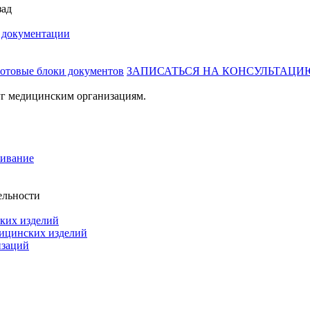
зад
й документации
готовые блоки документов
ЗАПИСАТЬСЯ НА КОНСУЛЬТАЦИ
г медицинским организациям.
живание
ельности
ких изделий
дицинских изделий
изаций