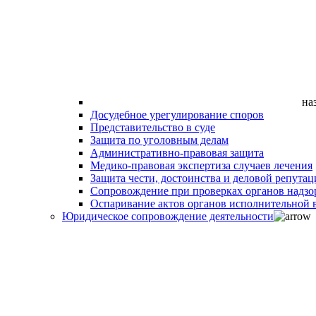
на
Досудебное урегулирование споров
Представительство в суде
Защита по уголовным делам
Административно-правовая защита
Медико-правовая экспертиза случаев лечения
Защита чести, достоинства и деловой репутац
Сопровождение при проверках органов надзо
Оспаривание актов органов исполнительной в
Юридическое сопровождение деятельности