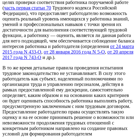
целях проверки соответствия работника поручаемой работе
(
часть первая статьи 70
Трудового кодекса Российской
Федерации), что предоставляет работодателю возможность
оценить реальный уровень имеющихся у работника знаний,
умений и профессиональных навыков с точки зрения их
достаточности для выполнения соответствующей трудовой
функции, а работнику — оценить, является ли данная работа
для него подходящей, чем обеспечивается соблюдение баланса
интересов работника и работодателя (определения
от 24 марта
2015 года N 433-О
,
от 28 января 2016 года N 5-О
,
от 20 апреля
2017 года N 743-О
и др.).
В то же время детальные правила проведения испытания
трудовое законодательство не устанавливает. В силу этого
работодатель как субъект, наделенный полномочиями по
организации труда и управлению персоналом, действуя в
рамках предоставленной ему дискреции, самостоятельно
определяет, каким образом и на основании каких критериев
он будет оценивать способность работника выполнять работу,
предусмотренную заключенным с ним трудовым договором.
Предоставление работодателю права осуществлять такую
оценку и на ее основе принимать решение о возможности или
невозможности продолжения трудовых отношений с
конкретным работником направлено на создание правовых
условий для формирования работодателем