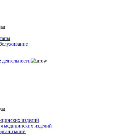
зад
ртапы
обслуживание
е деятельности
зад
ицинских изделий
ия медицинских изделий
организаций