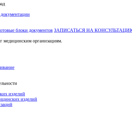
зад
й документации
готовые блоки документов
ЗАПИСАТЬСЯ НА КОНСУЛЬТАЦИ
г медицинским организациям.
живание
ельности
ких изделий
дицинских изделий
изаций