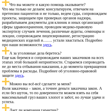
Что вы можете и какую помощь оказываете?
Что мы только не делаем: консультируем, отвечаем на
претензии пациентов и не только, ведем суды, сопровождаем
проекты, защищаем при проверках органов надзора,
разрабатываем документы для клиник и иных организаций
сферы здравоохранения, проводим медико-правовую
экспертизу случаев лечения, различные аудиты, семинары и
лекции, сопровождаем лицензирование, регистрацию
медицинских изделий и……. устали хвастаться. Подробно
про наши возможности
здесь
.
А за уголовные дела беретесь?
Еще как беремся и сопровождаем наших заказчиков на всех
этапах этой большой неприятности. Стараемся сопроводить
не до места отбывания наказания, а до момента превращения
проблемы в расходы. Подробнее об уголовно-правовой
защите
здесь
.
Можно вы всё-всё сделаете за меня?
Воля заказчика – закон, а точнее деньги заказчика закон. А
если без шуток, то по доверенности можем взять на себя
максимальный груз ваших хлопот и забот, но лучше удачи и
успеха.
Дает ли компания гарантии?