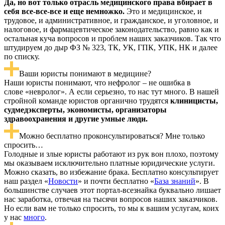
Да, но вот только отрасль медицинского права вбирает в
себя все-все-все и еще немножко.
Это и медицинское, и
трудовое, и административное, и гражданское, и уголовное, и
налоговое, и фармацевтическое законодательство, равно как и
остальная куча вопросов и проблем наших заказчиков. Так что
штудируем до дыр ФЗ № 323, ТК, УК, ГПК, УПК, НК и далее
по списку.
Ваши юристы понимают в медицине?
Наши юристы понимают, что нефролог – не ошибка в
слове «невролог». А если серьезно, то нас тут много. В нашей
стройной команде юристов органично трудятся
клиницисты,
судмедэксперты, экономисты, организаторы
здравоохранения и другие умные люди.
Можно бесплатно проконсультироваться? Мне только
спросить…
Голодные и злые юристы работают из рук вон плохо, поэтому
мы оказываем исключительно платные юридические услуги.
Можно сказать, во избежание брака. Бесплатно консультирует
наш раздел «
Новости
» и почти бесплатно «
База знаний
». В
большинстве случаев этот портал-всезнайка буквально лишает
нас заработка, отвечая на тысячи вопросов наших заказчиков.
Но если вам не только спросить, то мы к вашим услугам, коих
у нас
много
.