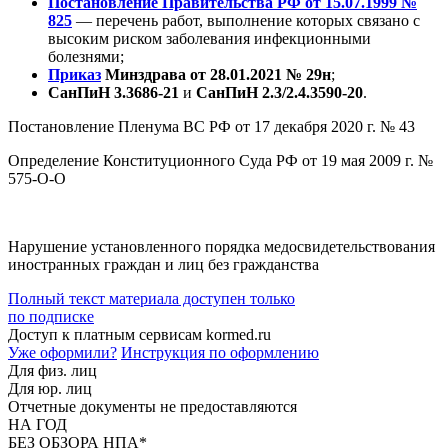
Постановление Правительства РФ от 15.07.1999 №
825
— перечень работ, выполнение которых связано с
высоким риском заболевания инфекционными
болезнями;
Приказ
Минздрава от 28.01.2021 № 29н
;
СанПиН 3.3686-21
и
СанПиН 2.3/2.4.3590-20
.
Постановление Пленума ВС РФ от 17 декабря 2020 г. № 43
Определение Конституционного Суда РФ от 19 мая 2009 г. №
575-О-О
Нарушение установленного порядка медосвидетельствования
иностранных граждан и лиц без гражданства
Полный текст материала доступен только
по подписке
Доступ к платным сервисам kormed.ru
Уже оформили?
Инструкция по оформлению
Для физ. лиц
Для юр. лиц
Отчетные документы не предоставляются
НА ГОД
БЕЗ ОБЗОРА НПА*