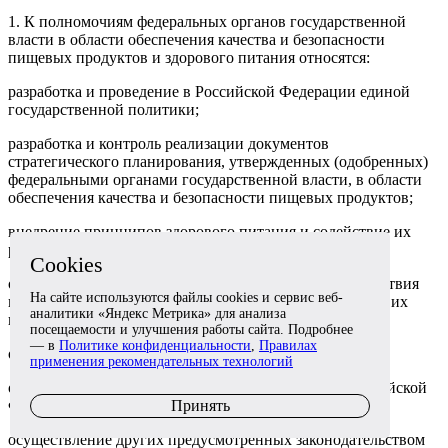
1. К полномочиям федеральных органов государственной
власти в области обеспечения качества и безопасности
пищевых продуктов и здорового питания относятся:
разработка и проведение в Российской Федерации единой
государственной политики;
разработка и контроль реализации документов
стратегического планирования, утвержденных (одобренных)
федеральными органами государственной власти, в области
обеспечения качества и безопасности пищевых продуктов;
внедрение принципов здорового питания и содействие их
распространению;
Cookies
организация и осуществление подтверждения соответствия
На сайте используются файлы cookies и сервис веб-
пищевых продуктов, материалов и изделий, процессов их
аналитики «Яндекс Метрика» для анализа
производства (изготовления);
посещаемости и улучшения работы сайта. Подробнее
— в
Политике конфиденциальности
,
Правилах
организация и проведение государственного надзора;
применения рекомендательных технологий
осуществление международного сотрудничества Российской
Принять
Федерации;
осуществление других предусмотренных законодательством