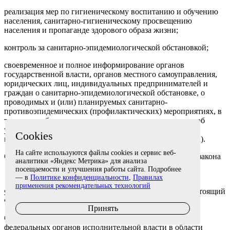
реализация мер по гигиеническому воспитанию и обучению
населения, санитарно-гигиеническому просвещению
населения и пропаганде здорового образа жизни;
контроль за санитарно-эпидемиологической обстановкой;
своевременное и полное информирование органов
государственной власти, органов местного самоуправления,
юридических лиц, индивидуальных предпринимателей и
граждан о санитарно-эпидемиологической обстановке, о
проводимых и (или) планируемых санитарно-
противоэпидемических (профилактических) мероприятиях, в
том числе об ограничительных, о возникновении или об
угрозе возникновения инфекционных заболеваний и о
Cookies
массовых неинфекционных заболеваниях (отравлениях).
На сайте используются файлы cookies и сервис веб-
См.
комментарии
к статье 5 настоящего Федерального закона
аналитики «Яндекс Метрика» для анализа
посещаемости и улучшения работы сайта. Подробнее
— в
Политике конфиденциальности
,
Правилах
применения рекомендательных технологий
Федеральным законом
от 13 июля 2015 г. N 233-ФЗ настоящий
Федеральный закон дополнен статьей 5.1
Принять
Статья 5.1.
Передача осуществления полномочий
федеральных органов исполнительной власти в области