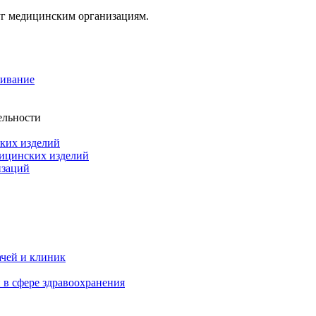
г медицинским организациям.
живание
ельности
ких изделий
дицинских изделий
изаций
ачей и клиник
 в сфере здравоохранения