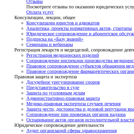
Отзывы
Посмотрите отзывы по оказанию юридических услу
Оплата услуг
Консультации, лекции, общее
Консультации юристов и адвокатов
Аналитика, проекты нормативных актов, стартапы
Юридическое сопровождение и абонентское обслу
Подписка на «Базу знаний»
Семинары и вебинары
Регистрация лекарств и медизделий, сопровождение деят
Регистрация медицинских изделий
Сопровождение инспекции производства медицинс
Правовое сопровождение субъектов обращения ме
Правовое сопровождение фармацевтических орган
Правовая защита и экспертиза
Досудебное урегулирование споров
Представительство в суде
Защита по уголовным делам
Административно-правовая защита
Медико-правовая экспертиза случаев лечения
Защита чести, достоинства и деловой репутации вр
Сопровождение при проверках органов надзора
Оспаривание актов органов исполнительной власти
Юридическое сопровождение деятельности
Аудит организаций сферы здравоохранения