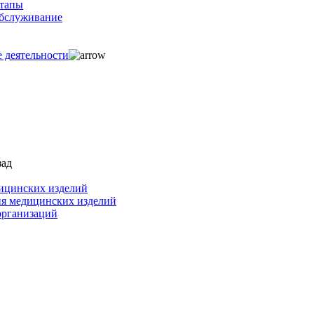
ртапы
обслуживание
е деятельности
зад
ицинских изделий
ия медицинских изделий
организаций