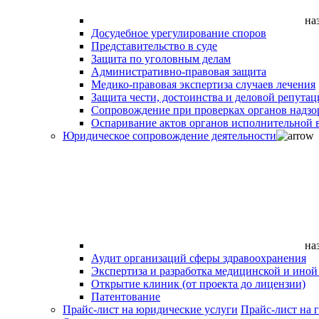
на
Досудебное урегулирование споров
Представительство в суде
Защита по уголовным делам
Административно-правовая защита
Медико-правовая экспертиза случаев лечения
Защита чести, достоинства и деловой репутац
Сопровождение при проверках органов надзо
Оспаривание актов органов исполнительной в
Юридическое сопровождение деятельности
на
Аудит организаций сферы здравоохранения
Экспертиза и разработка медицинской и ино
Открытие клиник (от проекта до лицензии)
Патентование
Прайс-лист на юридические услуги
Прайс-лист на 