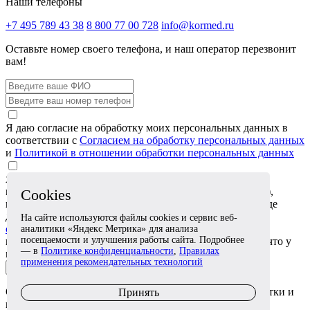
Наши телефоны
+7 495 789 43 38
8 800 77 00 728
info@kormed.ru
Оставьте номер своего телефона,
и наш оператор перезвонит
вам!
Я даю согласие на обработку моих персональных данных в
соответствии с
Согласием на обработку персональных данных
и
Политикой в отношении обработки персональных данных
Я даю согласие на обработку специальных категорий
персональных данных (сведений о состоянии здоровья),
Cookies
которые я сообщаю в обращении или прикрепляю в виде
документов, в соответствии с
Согласием на обработку
На сайте используются файлы cookies и сервис веб-
специальных категорий персональных данных
. Я
аналитики «Яндекс Метрика» для анализа
посещаемости и улучшения работы сайта. Подробнее
подтверждаю, что эти сведения относятся ко мне либо что у
— в
Политике конфиденциальности
,
Правилах
меня есть согласие лица, к которому они относятся
применения рекомендательных технологий
Отправить заявку
Отправляя заявку, вы соглашаетесь с
условиями
обработки и
Принять
использования персональных данных.