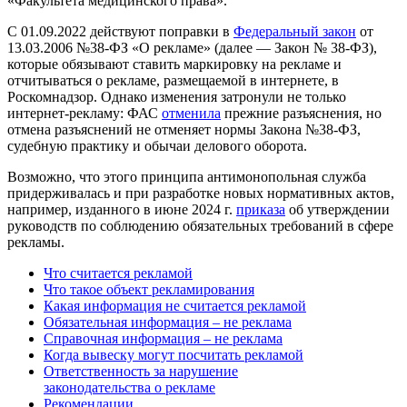
«Факультета медицинского права».
С 01.09.2022 действуют поправки в
Федеральный закон
от
13.03.2006 №38-ФЗ «О рекламе» (далее — Закон № 38-ФЗ),
которые обязывают ставить маркировку на рекламе и
отчитываться о рекламе, размещаемой в интернете, в
Роскомнадзор. Однако изменения затронули не только
интернет-рекламу: ФАС
отменила
прежние разъяснения, но
отмена разъяснений
не отменяет
нормы Закона №38-ФЗ,
судебную практику и обычаи делового оборота.
Возможно, что этого принципа антимонопольная служба
придерживалась и при разработке новых нормативных актов,
например, изданного в июне 2024 г.
приказа
об утверждении
руководств по соблюдению обязательных требований в сфере
рекламы.
Что считается рекламой
Что такое объект рекламирования
Какая информация не считается рекламой
Обязательная информация – не реклама
Справочная информация – не реклама
Когда вывеску могут посчитать рекламой
Ответственность за нарушение
законодательства о рекламе
Рекомендации