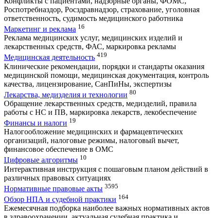
Конфликты с пациентами, надзорные органы, ФОМС,
Роспотребназдор, Росздравнадзор, страхование, уголовная
ответственность, судимость медицинского работника
16
Маркетинг и реклама
Реклама медицинских услуг, медицинских изделий и
лекарственных средств, ФАС, маркировка рекламы
419
Медицинская деятельность
Клинические рекомендации, порядки и стандарты оказания
медицинской помощи, медицинская документация, контроль
качества, лицензирование, СанПиНы, экспертизы
80
Лекарства, медизделия и технологии
Обращение лекарственных средств, медизделий, правила
работы с НС и ПВ, маркировка лекарств, лекобеспечение
19
Финансы и налоги
Налогообложение медицинских и фармацевтических
организаций, налоговые режимы, налоговый вычет,
финансовое обеспечение в ОМС
10
Цифровые алгоритмы
Интерактивная инструкция с пошаговым планом действий в
различных правовых ситуациях
3595
Нормативные правовые акты
164
Обзор НПА и судебной практики
Ежемесячная подборка наиболее важных нормативных актов
в здравоохранении, актуальная судебная практика и