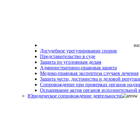
на
Досудебное урегулирование споров
Представительство в суде
Защита по уголовным делам
Административно-правовая защита
Медико-правовая экспертиза случаев лечения
Защита чести, достоинства и деловой репутац
Сопровождение при проверках органов надзо
Оспаривание актов органов исполнительной в
Юридическое сопровождение деятельности