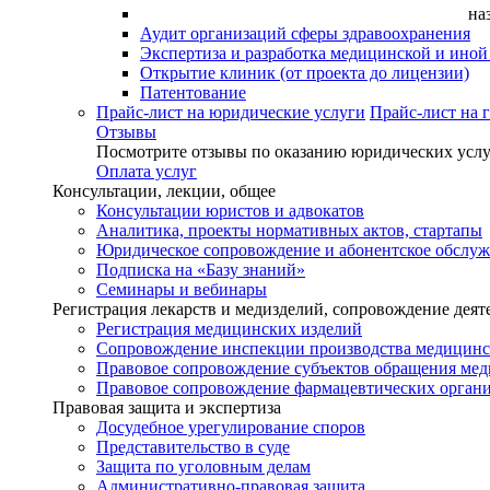
на
Аудит организаций сферы здравоохранения
Экспертиза и разработка медицинской и ино
Открытие клиник (от проекта до лицензии)
Патентование
Прайс-лист на юридические услуги
Прайс-лист на 
Отзывы
Посмотрите отзывы по оказанию юридических услу
Оплата услуг
Консультации, лекции, общее
Консультации юристов и адвокатов
Аналитика, проекты нормативных актов, стартапы
Юридическое сопровождение и абонентское обслу
Подписка на «Базу знаний»
Семинары и вебинары
Регистрация лекарств и медизделий, сопровождение деят
Регистрация медицинских изделий
Сопровождение инспекции производства медицинс
Правовое сопровождение субъектов обращения ме
Правовое сопровождение фармацевтических орган
Правовая защита и экспертиза
Досудебное урегулирование споров
Представительство в суде
Защита по уголовным делам
Административно-правовая защита