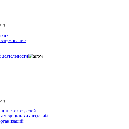
зад
ртапы
обслуживание
е деятельности
зад
ицинских изделий
ия медицинских изделий
организаций