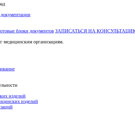
зад
й документации
готовые блоки документов
ЗАПИСАТЬСЯ НА КОНСУЛЬТАЦИ
г медицинским организациям.
живание
ельности
ких изделий
дицинских изделий
изаций