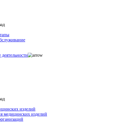
зад
ртапы
обслуживание
е деятельности
зад
ицинских изделий
ия медицинских изделий
организаций