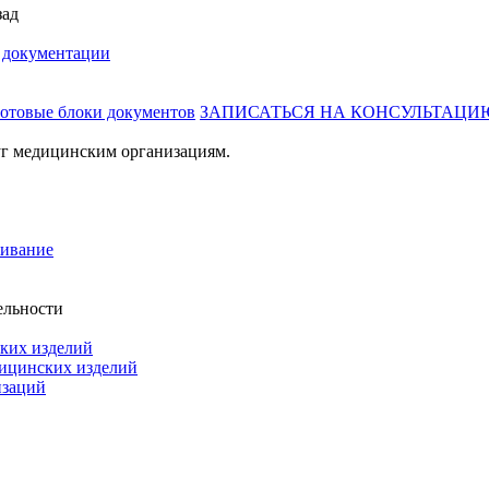
зад
й документации
готовые блоки документов
ЗАПИСАТЬСЯ НА КОНСУЛЬТАЦИ
г медицинским организациям.
живание
ельности
ких изделий
дицинских изделий
изаций