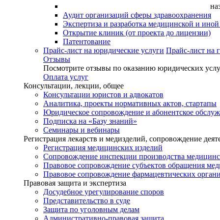
на
Аудит организаций сферы здравоохранения
Экспертиза и разработка медицинской и ино
Открытие клиник (от проекта до лицензии)
Патентование
Прайс-лист на юридические услуги
Прайс-лист на 
Отзывы
Посмотрите отзывы по оказанию юридических услу
Оплата услуг
Консультации, лекции, общее
Консультации юристов и адвокатов
Аналитика, проекты нормативных актов, стартапы
Юридическое сопровождение и абонентское обслу
Подписка на «Базу знаний»
Семинары и вебинары
Регистрация лекарств и медизделий, сопровождение деят
Регистрация медицинских изделий
Сопровождение инспекции производства медицинс
Правовое сопровождение субъектов обращения ме
Правовое сопровождение фармацевтических орган
Правовая защита и экспертиза
Досудебное урегулирование споров
Представительство в суде
Защита по уголовным делам
Административно-правовая защита