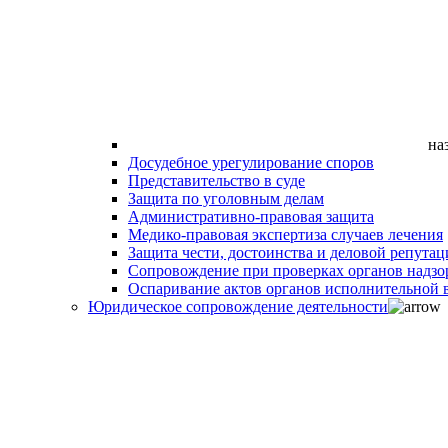
на
Досудебное урегулирование споров
Представительство в суде
Защита по уголовным делам
Административно-правовая защита
Медико-правовая экспертиза случаев лечения
Защита чести, достоинства и деловой репутац
Сопровождение при проверках органов надзо
Оспаривание актов органов исполнительной в
Юридическое сопровождение деятельности