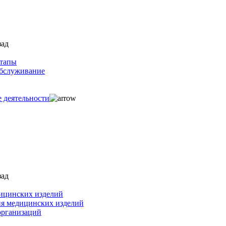
зад
ртапы
обслуживание
е деятельности
зад
ицинских изделий
ия медицинских изделий
организаций