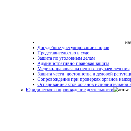
на
Досудебное урегулирование споров
Представительство в суде
Защита по уголовным делам
Административно-правовая защита
Медико-правовая экспертиза случаев лечения
Защита чести, достоинства и деловой репутац
Сопровождение при проверках органов надзо
Оспаривание актов органов исполнительной в
Юридическое сопровождение деятельности