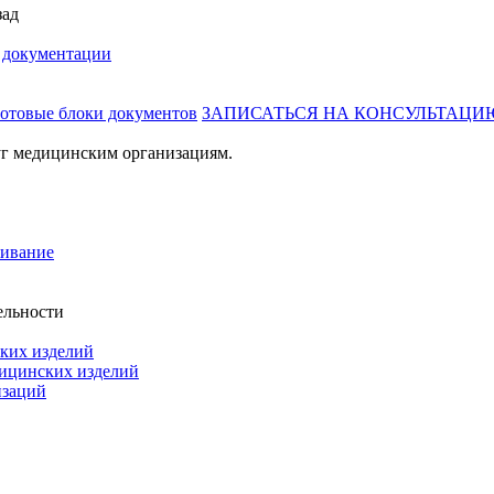
зад
й документации
готовые блоки документов
ЗАПИСАТЬСЯ НА КОНСУЛЬТАЦИ
г медицинским организациям.
живание
ельности
ких изделий
дицинских изделий
изаций