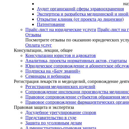
на
Аудит организаций сферы здравоохранения
Экспертиза и разработка медицинской и ино
Открытие клиник (от проекта до лицензии)
Патентование
Прайс-лист на юридические услуги
Прайс-лист на 
Отзывы
Посмотрите отзывы по оказанию юридических услу
Оплата услуг
Консультации, лекции, общее
Консультации юристов и адвокатов
Аналитика, проекты нормативных актов, стартапы
Юридическое сопровождение и абонентское обслу
Подписка на «Базу знаний»
Семинары и вебинары
Регистрация лекарств и медизделий, сопровождение деят
Регистрация медицинских изделий
Сопровождение инспекции производства медицинс
Правовое сопровождение субъектов обращения ме
Правовое сопровождение фармацевтических орган
Правовая защита и экспертиза
Досудебное урегулирование споров
Представительство в суде
Защита по уголовным делам
Административно-правовая защита