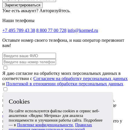
Зарегистрироваться
Уже есть аккаунт?
Авторизуйтесь.
Наши телефоны
+7 495 789 43 38
8 800 77 00 728
info@kormed.ru
Оставьте номер своего телефона,
и наш оператор перезвонит
вам!
Я даю согласие на обработку моих персональных данных в
соответствии с
Согласием на обработку персональных данных
и
Политикой в отношении обработки персональных данных
Я даю согласие на обработку специальных категорий
персональных данных (сведений о состоянии здоровья),
Cookies
которые я сообщаю в обращении или прикрепляю в виде
документов, в соответствии с
Согласием на обработку
На сайте используются файлы cookies и сервис веб-
специальных категорий персональных данных
. Я
аналитики «Яндекс Метрика» для анализа
посещаемости и улучшения работы сайта. Подробнее
подтверждаю, что эти сведения относятся ко мне либо что у
— в
Политике конфиденциальности
,
Правилах
меня есть согласие лица, к которому они относятся
применения рекомендательных технологий