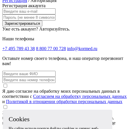
Регистрация
/
Авторизация
Регистрация аккаунта
Зарегистрироваться
Уже есть аккаунт?
Авторизуйтесь.
Наши телефоны
+7 495 789 43 38
8 800 77 00 728
info@kormed.ru
Оставьте номер своего телефона,
и наш оператор перезвонит
вам!
Я даю согласие на обработку моих персональных данных в
соответствии с
Согласием на обработку персональных данных
и
Политикой в отношении обработки персональных данных
Я даю согласие на обработку специальных категорий
персональных данных (сведений о состоянии здоровья),
Cookies
которые я сообщаю в обращении или прикрепляю в виде
документов, в соответствии с
Согласием на обработку
На сайте используются файлы cookies и сервис веб-