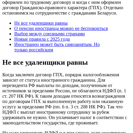
оформлен по трудовому договору и когда с ним оформлен
договор Гражданско-правового характера (ГПХ). Отдельно
остановимся на сотрудничестве с гражданами Беларуси.
Не все удаленщики равны
О пенсии иностранца можно не беспокоиться
Выбор между союзными странами
Новые правила с 2025 года
Иностранец может быть самозанятым. Но
только российским
Не все удаленщики равны
Когда заключен договор ГПХ, порядок налогообложения
зависит от статуса иностранного гражданина. Для
нерезидента РФ выплаты по доходам, полученным от
источников за пределами России, не облагаются НДФЛ (п. 1
ст. 207 НК РФ). К таким доходам относятся вознаграждения
по договорам ГПХ за выполненную работу или оказанную
услугу за пределами РФ (пп. 6 п. 3 ст. 208 НК РФ). Так что
НДФЛ с выплат иностранному сотруднику за рубеж
удерживать не нужно. Он уплачивает налог в соответствии с
законодательством государства, где проживает.
Не надо удерживать НДФЛ и в том случае, если
иностранец,