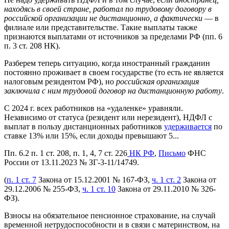
находясь в своей стране, работал по трудовому договору в
российской организации не дистанционно, а фактически
— в
филиале или представительстве. Такие выплаты также
признаются выплатами от источников за пределами РФ (пп. 6
п. 3 ст. 208 НК).
Разберем теперь ситуацию, когда иностранный гражданин
постоянно проживает в своем государстве (то есть не является
налоговым резидентом РФ), но
российская организация
заключила с ним трудовой договор на дистанционную работу
.
С 2024 г. всех работников на «удаленке» уравняли.
Независимо от статуса (резидент или нерезидент), НДФЛ с
выплат в пользу дистанционных работников
удерживается
по
ставке 13% или 15%, если доходы превышают 5...
Пп. 6.2 п. 1 ст. 208, п. 1, 4, 7 ст. 226
НК РФ
,
Письмо
ФНС
России от 13.11.2023 № ЗГ-3-11/14749.
(
п. 1 ст. 7
Закона от 15.12.2001 № 167-ФЗ,
ч. 1 ст. 2
Закона от
29.12.2006 № 255-ФЗ,
ч. 1 ст. 10
Закона от 29.11.2010 № 326-
ФЗ).
Взносы на обязательное пенсионное страхование, на случай
временной нетрудоспособности и в связи с материнством, на