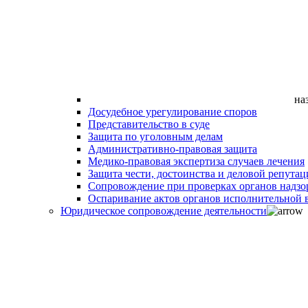
на
Досудебное урегулирование споров
Представительство в суде
Защита по уголовным делам
Административно-правовая защита
Медико-правовая экспертиза случаев лечения
Защита чести, достоинства и деловой репутац
Сопровождение при проверках органов надзо
Оспаривание актов органов исполнительной в
Юридическое сопровождение деятельности