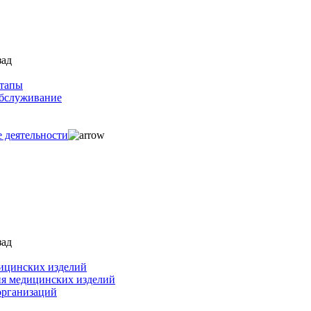
зад
ртапы
обслуживание
е деятельности
зад
ицинских изделий
ия медицинских изделий
организаций