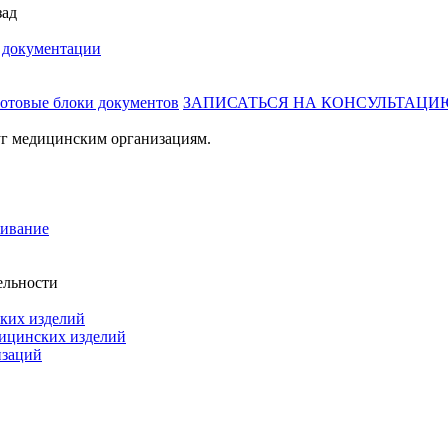
зад
й документации
готовые блоки документов
ЗАПИСАТЬСЯ НА КОНСУЛЬТАЦИ
г медицинским организациям.
живание
ельности
ких изделий
дицинских изделий
изаций