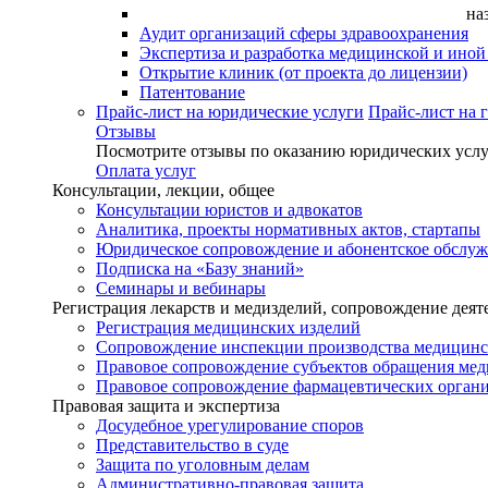
на
Аудит организаций сферы здравоохранения
Экспертиза и разработка медицинской и ино
Открытие клиник (от проекта до лицензии)
Патентование
Прайс-лист на юридические услуги
Прайс-лист на 
Отзывы
Посмотрите отзывы по оказанию юридических услу
Оплата услуг
Консультации, лекции, общее
Консультации юристов и адвокатов
Аналитика, проекты нормативных актов, стартапы
Юридическое сопровождение и абонентское обслу
Подписка на «Базу знаний»
Семинары и вебинары
Регистрация лекарств и медизделий, сопровождение деят
Регистрация медицинских изделий
Сопровождение инспекции производства медицинс
Правовое сопровождение субъектов обращения ме
Правовое сопровождение фармацевтических орган
Правовая защита и экспертиза
Досудебное урегулирование споров
Представительство в суде
Защита по уголовным делам
Административно-правовая защита