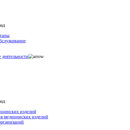
зад
ртапы
обслуживание
е деятельности
зад
ицинских изделий
ия медицинских изделий
организаций