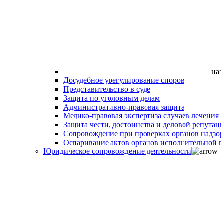
на
Досудебное урегулирование споров
Представительство в суде
Защита по уголовным делам
Административно-правовая защита
Медико-правовая экспертиза случаев лечения
Защита чести, достоинства и деловой репутац
Сопровождение при проверках органов надзо
Оспаривание актов органов исполнительной в
Юридическое сопровождение деятельности