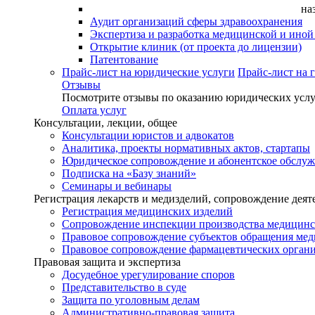
на
Аудит организаций сферы здравоохранения
Экспертиза и разработка медицинской и ино
Открытие клиник (от проекта до лицензии)
Патентование
Прайс-лист на юридические услуги
Прайс-лист на 
Отзывы
Посмотрите отзывы по оказанию юридических услу
Оплата услуг
Консультации, лекции, общее
Консультации юристов и адвокатов
Аналитика, проекты нормативных актов, стартапы
Юридическое сопровождение и абонентское обслу
Подписка на «Базу знаний»
Семинары и вебинары
Регистрация лекарств и медизделий, сопровождение деят
Регистрация медицинских изделий
Сопровождение инспекции производства медицинс
Правовое сопровождение субъектов обращения ме
Правовое сопровождение фармацевтических орган
Правовая защита и экспертиза
Досудебное урегулирование споров
Представительство в суде
Защита по уголовным делам
Административно-правовая защита