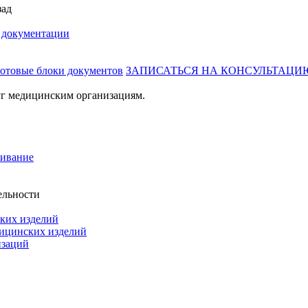
зад
й документации
готовые блоки документов
ЗАПИСАТЬСЯ НА КОНСУЛЬТАЦИ
г медицинским организациям.
живание
ельности
ких изделий
дицинских изделий
изаций