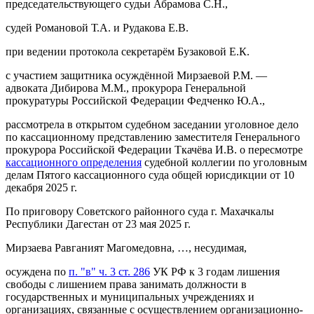
председательствующего судьи Абрамова С.Н.,
судей Романовой Т.А. и Рудакова Е.В.
при ведении протокола секретарём Бузаковой Е.К.
с участием защитника осуждённой Мирзаевой P.M. —
адвоката Дибирова М.М., прокурора Генеральной
прокуратуры Российской Федерации Федченко Ю.А.,
рассмотрела в открытом судебном заседании уголовное дело
по кассационному представлению заместителя Генерального
прокурора Российской Федерации Ткачёва И.В. о пересмотре
кассационного определения
судебной коллегии по уголовным
делам Пятого кассационного суда общей юрисдикции от 10
декабря 2025 г.
По приговору Советского районного суда г. Махачкалы
Республики Дагестан от 23 мая 2025 г.
Мирзаева Равганият Магомедовна, …, несудимая,
осуждена по
п. "в" ч. 3 ст. 286
УК РФ к 3 годам лишения
свободы с лишением права занимать должности в
государственных и муниципальных учреждениях и
организациях, связанные с осуществлением организационно-