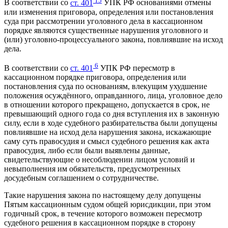
В соответствии со
ст. 401
УПК РФ основаниями отмены
или изменения приговора, определения или постановления
суда при рассмотрении уголовного дела в кассационном
порядке являются существенные нарушения уголовного и
(или) уголовно-процессуального закона, повлиявшие на исход
дела.
6
В соответствии со
ст. 401
УПК РФ пересмотр в
кассационном порядке приговора, определения или
постановления суда по основаниям, влекущим ухудшение
положения осуждённого, оправданного, лица, уголовное дело
в отношении которого прекращено, допускается в срок, не
превышающий одного года со дня вступления их в законную
силу, если в ходе судебного разбирательства были допущены
повлиявшие на исход дела нарушения закона, искажающие
саму суть правосудия и смысл судебного решения как акта
правосудия, либо если были выявлены данные,
свидетельствующие о несоблюдении лицом условий и
невыполнения им обязательств, предусмотренных
досудебным соглашением о сотрудничестве.
Такие нарушения закона по настоящему делу допущены
Пятым кассационным судом общей юрисдикции, при этом
годичный срок, в течение которого возможен пересмотр
судебного решения в кассационном порядке в сторону