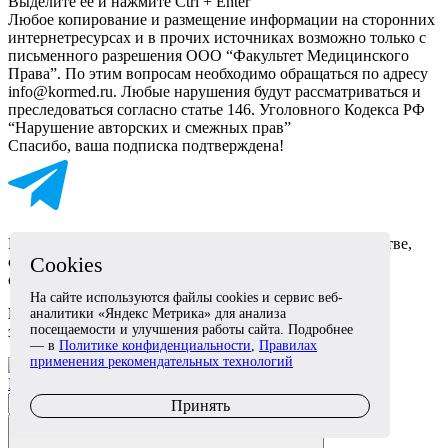
Выделите ее и нажмите Ctrl + Enter
Любое копирование и размещение информации на сторонних
интернет­ресурсах и в прочих источниках возможно только с
письменного разрешения ООО “Факультет Медицинского
Права”. По этим вопросам необходимо обращаться по адресу
info@kormed.ru. Любые нарушения будут рассматриваться и
преследоваться согласно статье 146. Уголовного Кодекса РФ
“Нарушение авторских и смежных прав”
Спасибо, ваша подписка подтверждена!
Разбираем реальные кейсы, изменения в законодательстве,
Cookies
судебную практику, защищаем интересы медицинских
организаций, специалистов и пациентов.
На сайте используются файлы cookies и сервис веб-
Подписывайтесь, здесь говорят о медицине на языке
аналитики «Яндекс Метрика» для анализа
посещаемости и улучшения работы сайта. Подробнее
закона.
— в
Политике конфиденциальности
,
Правилах
применения рекомендательных технологий
Подписаться
Принять