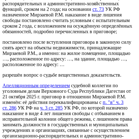
распорядительных и административно-хозяйственных
функций, сроком на 2 года; на основании
ст. 73
УК РФ
назначенное Мирзаевой P.M. наказание в виде лишения
свободы постановлено считать условным с испытательным
сроком 2 года, с возложением на осуждённую определённых
обязанностей, подробно перечисленных в приговоре;
постановлено после вступления приговора в законную силу
снять арест на объекты недвижимости, принадлежащие
Мирзаевой P.M., а именно: на жилое помещение, площадью
…, расположенное по адресу: …, на здание, площадью …,
расположенное по адресу: …
разрешён вопрос о судьбе вещественных доказательств.
Апелляционным определением
судебной коллегии по
уголовным делам Верховного Суда Республики Дагестан от
21 октября 2025 г. приговор в отношении Мирзаевой P.M.
изменён: её действия переквалифицированы с
п. "в" ч. 3
ст. 286
УК РФ на
ч. 3 ст. 285
УК РФ, по которой назначено
наказание в виде 4 лет лишения свободы с отбыванием в
исправительной колонии общего режима, с лишением права
занимать должности в государственных и муниципальных
учреждениях и организациях, связанные с осуществлением
организационно-распорядительных и административно-