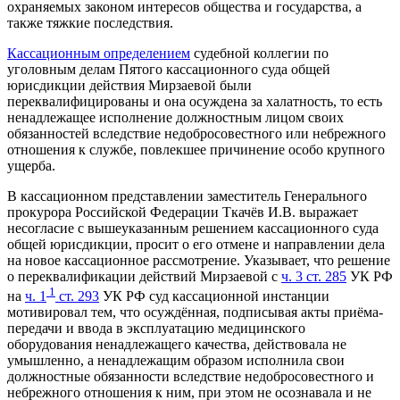
охраняемых законом интересов общества и государства, а
также тяжкие последствия.
Кассационным определением
судебной коллегии по
уголовным делам Пятого кассационного суда общей
юрисдикции действия Мирзаевой были
переквалифицированы и она осуждена за халатность, то есть
ненадлежащее исполнение должностным лицом своих
обязанностей вследствие недобросовестного или небрежного
отношения к службе, повлекшее причинение особо крупного
ущерба.
В кассационном представлении заместитель Генерального
прокурора Российской Федерации Ткачёв И.В. выражает
несогласие с вышеуказанным решением кассационного суда
общей юрисдикции, просит о его отмене и направлении дела
на новое кассационное рассмотрение. Указывает, что решение
о переквалификации действий Мирзаевой с
ч. 3 ст. 285
УК РФ
1
на
ч. 1
ст. 293
УК РФ суд кассационной инстанции
мотивировал тем, что осуждённая, подписывая акты приёма-
передачи и ввода в эксплуатацию медицинского
оборудования ненадлежащего качества, действовала не
умышленно, а ненадлежащим образом исполнила свои
должностные обязанности вследствие недобросовестного и
небрежного отношения к ним, при этом не осознавала и не