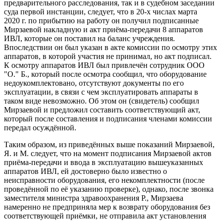
предварительного расследования, так и в судебном заседании
суда первой инстанции, следует, что в 20-х числах марта
2020 г. по прибытию на работу он получил подписанные
Мирзаевой накладную и акт приёма-передачи 8 аппаратов
ИВЛ, которые он поставил на баланс учреждения.
Впоследствии он был указан в акте комиссии по осмотру этих
аппаратов, в которой участия не принимал, но акт подписал.
К осмотру аппаратов ИВЛ был привлечён сотрудник ООО
"О." Б., который после осмотра сообщил, что оборудование
недоукомплектовано, отсутствуют документы по его
эксплуатации, в связи с чем эксплуатировать аппараты в
таком виде невозможно. Об этом он (свидетель) сообщил
Мирзаевой и предложил составить соответствующий акт,
который после составления и подписания членами комиссии
передал осуждённой.
Таким образом, из приведённых выше показаний Мирзаевой,
Я. и М. следует, что на момент подписания Мирзаевой актов
приёма-передачи и ввода в эксплуатацию вышеуказанных
аппаратов ИВЛ, ей достоверно было известно о
неисправности оборудования, его некомплектности (после
проведённой по её указанию проверке), однако, после звонка
заместителя министра здравоохранения Р., Мирзаева
намеренно не предприняла мер к возврату оборудования без
соответствующей приёмки, не отправила акт установления