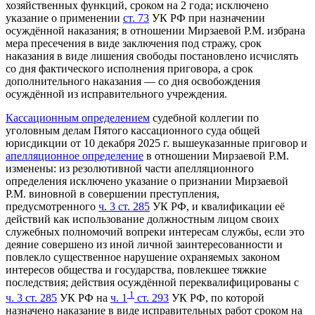
хозяйственных функций, сроком на 2 года; исключено
указание о применении
ст. 73
УК РФ при назначении
осуждённой наказания; в отношении Мирзаевой P.M. избрана
мера пресечения в виде заключения под стражу, срок
наказания в виде лишения свободы постановлено исчислять
со дня фактического исполнения приговора, а срок
дополнительного наказания — со дня освобождения
осуждённой из исправительного учреждения.
Кассационным определением
судебной коллегии по
уголовным делам Пятого кассационного суда общей
юрисдикции от 10 декабря 2025 г. вышеуказанные приговор и
апелляционное определение
в отношении Мирзаевой P.M.
изменены: из резолютивной части апелляционного
определения исключено указание о признании Мирзаевой
P.M. виновной в совершении преступления,
предусмотренного
ч. 3 ст. 285
УК РФ, и квалификации её
действий как использование должностным лицом своих
служебных полномочий вопреки интересам службы, если это
деяние совершено из иной личной заинтересованности и
повлекло существенное нарушение охраняемых законом
интересов общества и государства, повлекшее тяжкие
последствия; действия осуждённой переквалифицированы с
1
ч. 3 ст. 285
УК РФ на
ч. 1
ст. 293
УК РФ, по которой
назначено наказание в виде исправительных работ сроком на