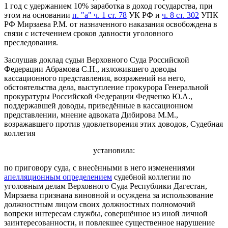
1 год с удержанием 10% заработка в доход государства, при
этом на основании
п. "а" ч. 1 ст. 78
УК РФ и
ч. 8 ст. 302
УПК
РФ Мирзаева P.M. от назначенного наказания освобождена в
связи с истечением сроков давности уголовного
преследования.
Заслушав доклад судьи Верховного Суда Российской
Федерации Абрамова С.Н., изложившего доводы
кассационного представления, возражений на него,
обстоятельства дела, выступление прокурора Генеральной
прокуратуры Российской Федерации Федченко Ю.А.,
поддержавшей доводы, приведённые в кассационном
представлении, мнение адвоката Дибирова М.М.,
возражавшего против удовлетворения этих доводов, Судебная
коллегия
установила:
по приговору суда, с внесёнными в него изменениями
апелляционным определением
судебной коллегии по
уголовным делам Верховного Суда Республики Дагестан,
Мирзаева признана виновной и осуждена за использование
должностным лицом своих должностных полномочий
вопреки интересам службы, совершённое из иной личной
заинтересованности, и повлекшее существенное нарушение