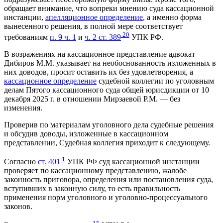
обращает внимание, что вопреки мнению суда кассационной
инстанции,
апелляционное определение
, а именно форма
вынесенного решения, в полной мере соответствует
20
требованиям
п. 9 ч. 1
и
ч. 2 ст. 389
УПК РФ.
В возражениях на кассационное представление адвокат
Дибиров М.М. указывает на необоснованность изложенных в
них доводов, просит оставить их без удовлетворения, а
кассационное определение
судебной коллегии по уголовным
делам Пятого кассационного суда общей юрисдикции от 10
декабря 2025 г. в отношении Мирзаевой P.M. — без
изменения.
Проверив по материалам уголовного дела судебные решения
и обсудив доводы, изложенные в кассационном
представлении, Судебная коллегия приходит к следующему.
1
Согласно
ст. 401
УПК РФ суд кассационной инстанции
проверяет по кассационному представлению, жалобе
законность приговора, определения или постановления суда,
вступивших в законную силу, то есть правильность
применения норм уголовного и уголовно-процессуального
законов.
15