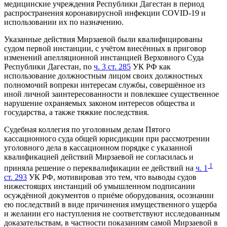
медицинские учреждения Республики Дагестан в период
распространения коронавирусной инфекции COVID-19 и
использовании их по назначению.
Указанные действия Мирзаевой были квалифицированы
судом первой инстанции, с учётом внесённых в приговор
изменений апелляционной инстанцией Верховного Суда
Республики Дагестан, по
ч. 3 ст. 285
УК РФ как
использование должностным лицом своих должностных
полномочий вопреки интересам службы, совершённое из
иной личной заинтересованности и повлекшее существенное
нарушение охраняемых законом интересов общества и
государства, а также тяжкие последствия.
Судебная коллегия по уголовным делам Пятого
кассационного суда общей юрисдикции при рассмотрении
уголовного дела в кассационном порядке с указанной
квалификацией действий Мирзаевой не согласилась и
1
приняла решение о переквалификации ее действий на
ч. 1
ст. 293
УК РФ, мотивировав это тем, что выводы судов
нижестоящих инстанций об умышленном подписании
осуждённой документов о приёме оборудования, осознании
ею последствий в виде причинения имущественного ущерба
и желании его наступления не соответствуют исследованным
доказательствам, в частности показаниям самой Мирзаевой в