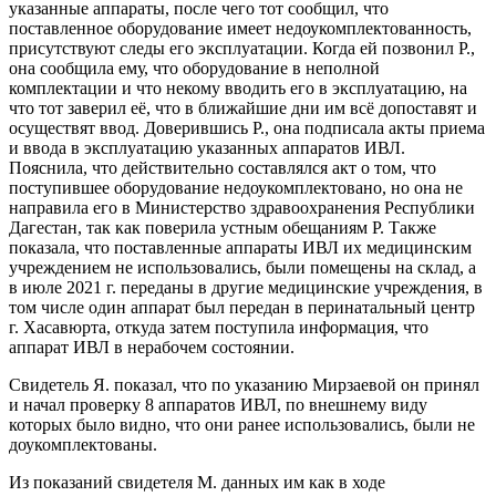
указанные аппараты, после чего тот сообщил, что
поставленное оборудование имеет недоукомплектованность,
присутствуют следы его эксплуатации. Когда ей позвонил Р.,
она сообщила ему, что оборудование в неполной
комплектации и что некому вводить его в эксплуатацию, на
что тот заверил её, что в ближайшие дни им всё допоставят и
осуществят ввод. Доверившись Р., она подписала акты приема
и ввода в эксплуатацию указанных аппаратов ИВЛ.
Пояснила, что действительно составлялся акт о том, что
поступившее оборудование недоукомплектовано, но она не
направила его в Министерство здравоохранения Республики
Дагестан, так как поверила устным обещаниям Р. Также
показала, что поставленные аппараты ИВЛ их медицинским
учреждением не использовались, были помещены на склад, а
в июле 2021 г. переданы в другие медицинские учреждения, в
том числе один аппарат был передан в перинатальный центр
г. Хасавюрта, откуда затем поступила информация, что
аппарат ИВЛ в нерабочем состоянии.
Свидетель Я. показал, что по указанию Мирзаевой он принял
и начал проверку 8 аппаратов ИВЛ, по внешнему виду
которых было видно, что они ранее использовались, были не
доукомплектованы.
Из показаний свидетеля М. данных им как в ходе