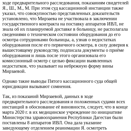
ходе предварительного расследования, показаниям свидетелей
Я., Ш., М., М. При этом суд кассационной инстанции также
указал, что совокупностью представленных доказательств
установлено, что Мирзаева не участвовала в заключении
государственного контракта на поставку аппаратов ИВЛ, не
знала об их планируемой доставке в больницу, не располагала
сведениями о техническом состоянии оборудования до его
осмотра сотрудниками больницы, а, узнав о недостатках
оборудования после его первичного осмотра, в силу доверия к
вышестоящему руководству, подписала документы о приёме
оборудования и лишь после этого организовала его
комиссионный осмотр с целью фиксации выявленных
недостатков, что указывает на небрежную форму вины
Мирзаевой.
Однако такие выводы Пятого кассационного суда общей
юрисдикции вызывают сомнения.
Так, из показаний Мирзаевой, данных в ходе
предварительного расследования и положенных судами всех
инстанций в обоснование её виновности, следует, что в конце
марта 2020 г. в их медицинское учреждение по инициативе
Министерства здравоохранения Республики Дагестан были
поставлены 8 аппаратов ИВЛ. Она дала указание
заведующему отделением реанимации Я. осмотреть