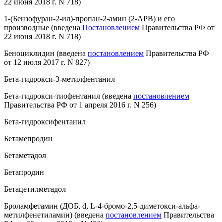
22 июня 2018 г. N 718)
1-(Бензофуран-2-ил)-пропан-2-амин (2-APB) и его
производные
(введена
Постановлением
Правительства РФ от
22 июня 2018 г. N 718)
Беноциклидин
(введена
постановлением
Правительства РФ
от 12 июля 2017 г. N 827)
Бета-гидрокси-3-метилфентанил
Бета-гидрокси-тиофентанил
(введена
постановлением
Правительства РФ от 1 апреля 2016 г. N 256)
Бета-гидроксифентанил
Бетамепродин
Бетаметадол
Бетапродин
Бетацетилметадол
Броламфетамин (ДОБ, d, L-4-бромо-2,5-диметокси-альфа-
метилфенетиламин)
(введена
постановлением
Правительства