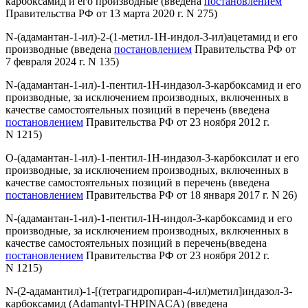
карбоксамид и его производные
(введена
постановлением
Правительства РФ от 13 марта 2020 г. N 275)
N-(адамантан-1-ил)-2-(1-метил-1Н-индол-3-ил)ацетамид и его
производные
(введена
постановлением
Правительства РФ от
7 февраля 2024 г. N 135)
N-(адамантан-1-ил)-1-пентил-1Н-индазол-3-карбоксамид и его
производные, за исключением производных, включенных в
качестве самостоятельных позиций в перечень
(введена
постановлением
Правительства РФ от 23 ноября 2012 г.
N 1215)
O-(адамантан-1-ил)-1-пентил-1Н-индазол-3-карбоксилат и его
производные, за исключением производных, включенных в
качестве самостоятельных позиций в перечень
(введена
постановлением
Правительства РФ от 18 января 2017 г. N 26)
N-(адамантан-1-ил)-1-пентил-1Н-индол-3-карбоксамид и его
производные, за исключением производных, включенных в
качестве самостоятельных позиций в перечень
(введена
постановлением
Правительства РФ от 23 ноября 2012 г.
N 1215)
N-(2-адамантил)-1-[(тетрагидропиран-4-ил)метил]индазол-3-
карбоксамид (Adamantyl-THPINACA)
(введена