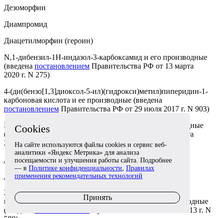
Дезоморфин
Диампромид
Диацетилморфин (героин)
N,1-дибензил-1Н-индазол-3-карбоксамид и его производные
(введена
постановлением
Правительства РФ от 13 марта
2020 г. N 275)
4-(ди(бензо[1,3]диоксол-5-ил)(гидрокси)метил)пиперидин-1-
карбоновая кислота и ее производные
(введена
постановлением
Правительства РФ от 29 июля 2017 г. N 903)
N,1-дибутил-1Н-индазол-3-карбоксамид и его производные
Cookies
(введена
постановлением
Правительства РФ от 13 марта
2020 г. N 275)
На сайте используются файлы cookies и сервис веб-
аналитики «Яндекс Метрика» для анализа
Дигидроморфин
посещаемости и улучшения работы сайта. Подробнее
— в
Политике конфиденциальности
,
Правилах
Дименоксадол
применения рекомендательных технологий
2-(4-Диметиламинофенил)этиламид 3-этил-5-фтор-1H-
Принять
индол-2-карбоновой кислоты (Org 27759) и его производные
(введена
постановлением
Правительства от 10 июля 2013 г. N