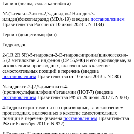
Гашиш (анаша, смола каннабиса)
N'-(1-гексил-2-оксо-2,3-дигидро-1Н-индол-3-
илиден)бензогидразид (MDA-19)
(введена
постановлением
Правительства России от 10 июля 2023 г. N 1134)
Героин (диацетилморфин)
Гидрокодон
2-(1R,2R,5R)-5-гидрокси-2-(3-гидроксипропил)циклогексил-
5-(2-метилоктан-2-ил)фенол (СР-55,940) и его производные, за
исключением производных, включенных в качестве
самостоятельных позиций в перечень
(введена
постановлением
Правительства от 10 июля 2013 г. N 580)
N-гидрокси-2-[2,5-диметокси-4-
(пропилсульфанил)фенил]этанамин (HOT-7)
(введена
постановлением
Правительства РФ от 29 июля 2017 г. N 903)
4-Гидрокситриптамин и его производные, за исключением
производных, включенных в качестве самостоятельных
позиций в перечень
(введена
постановлением
Правительства
РФ от 6 октября 2011 г. N 822)
5-Гидрокси-N-метилтриптамин и его производные, за