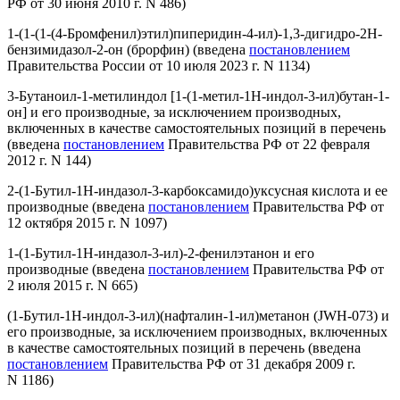
РФ от 30 июня 2010 г. N 486)
1-(1-(1-(4-Бромфенил)этил)пиперидин-4-ил)-1,3-дигидро-2Н-
бензимидазол-2-он (брорфин)
(введена
постановлением
Правительства России от 10 июля 2023 г. N 1134)
3-Бутаноил-1-метилиндол [1-(1-метил-1Н-индол-3-ил)бутан-1-
он] и его производные, за исключением производных,
включенных в качестве самостоятельных позиций в перечень
(введена
постановлением
Правительства РФ от 22 февраля
2012 г. N 144)
2-(1-Бутил-1Н-индазол-3-карбоксамидо)уксусная кислота и ее
производные
(введена
постановлением
Правительства РФ от
12 октября 2015 г. N 1097)
1-(1-Бутил-1Н-индазол-3-ил)-2-фенилэтанон и его
производные
(введена
постановлением
Правительства РФ от
2 июля 2015 г. N 665)
(1-Бутил-1H-индол-3-ил)(нафталин-1-ил)метанон (JWH-073) и
его производные, за исключением производных, включенных
в качестве самостоятельных позиций в перечень
(введена
постановлением
Правительства РФ от 31 декабря 2009 г.
N 1186)