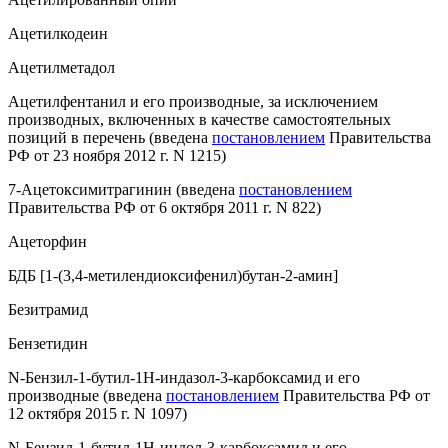
Ацетилкодеин
Ацетилметадол
Ацетилфентанил и его производные, за исключением
производных, включенных в качестве самостоятельных
позиций в перечень
(введена
постановлением
Правительства
РФ от 23 ноября 2012 г. N 1215)
7-Ацетоксимитрагинин
(введена
постановлением
Правительства РФ от 6 октября 2011 г. N 822)
Ацеторфин
БДБ [1-(3,4-метилендиоксифенил)бутан-2-амин]
Безитрамид
Бензетидин
N-Бензил-1-бутил-1Н-индазол-3-карбоксамид и его
производные
(введена
постановлением
Правительства РФ от
12 октября 2015 г. N 1097)
N-Бензил-1-бутил-1Н-индол-3-карбоксамид и его