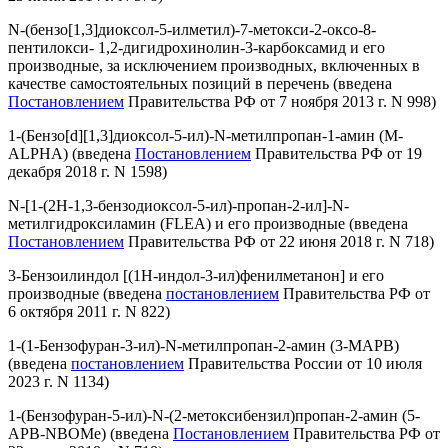
N-(бензо[1,3]диоксол-5-илметил)-7-метокси-2-оксо-8-
пентилокси- 1,2-дигидрохинолин-3-карбоксамид и его
производные, за исключением производных, включенных в
качестве самостоятельных позиций в перечень
(введена
Постановлением
Правительства РФ от 7 ноября 2013 г. N 998)
1-(Бензо[d][1,3]диоксол-5-ил)-N-метилпропан-1-амин (M-
ALPHA)
(введена
Постановлением
Правительства РФ от 19
декабря 2018 г. N 1598)
N-[1-(2H-1,3-бензодиоксол-5-ил)-пропан-2-ил]-N-
метилгидроксиламин (FLEA) и его производные
(введена
Постановлением
Правительства РФ от 22 июня 2018 г. N 718)
3-Бензоилиндол [(1Н-индол-3-ил)фенилметанон] и его
производные
(введена
постановлением
Правительства РФ от
6 октября 2011 г. N 822)
1-(1-Бензофуран-3-ил)-N-метилпропан-2-амин (3-МАРВ)
(введена
постановлением
Правительства России от 10 июля
2023 г. N 1134)
1-(Бензофуран-5-ил)-N-(2-метоксибензил)пропан-2-амин (5-
APB-NBOMe)
(введена
Постановлением
Правительства РФ от