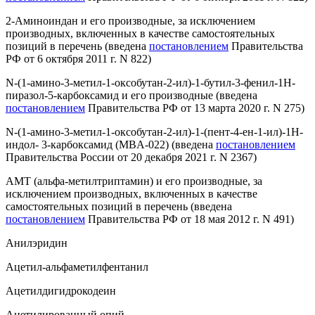
2-Аминоиндан и его производные, за исключением
производных, включенных в качестве самостоятельных
позиций в перечень
(введена
постановлением
Правительства
РФ от 6 октября 2011 г. N 822)
N-(1-амино-3-метил-1-оксобутан-2-ил)-1-бутил-3-фенил-1H-
пиразол-5-карбоксамид и его производные
(введена
постановлением
Правительства РФ от 13 марта 2020 г. N 275)
N-(1-амино-3-метил-1-оксобутан-2-ил)-1-(пент-4-ен-1-ил)-1H-
индол- 3-карбоксамид (MBA-022)
(введена
постановлением
Правительства России от 20 декабря 2021 г. N 2367)
АМТ (альфа-метилтриптамин) и его производные, за
исключением производных, включенных в качестве
самостоятельных позиций в перечень
(введена
постановлением
Правительства РФ от 18 мая 2012 г. N 491)
Анилэридин
Ацетил-альфаметилфентанил
Ацетилдигидрокодеин
Ацетилированный опий