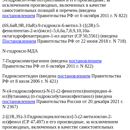
исключением производных, включенных в качестве
самостоятельных позиций в перечень
(введена
постановлением
Правительства РФ от 6 октября 2011 г. N 822)
(6S,6aR,9R,10aR)-9-гидрокси-6-метил-3-{[(2R)-5-
фенилпентан-2-ил]окси}-5,6,6a,7,8,9,10,10a-
октагидрофенантридин-1-ил ацетат (CP 50,5561)
(введена
Постановлением
Правительства РФ от 22 июня 2018 г. N 718)
N-гидрокси-МДА
7-Гидроксимитрагинин
(введена
постановлением
Правительства РФ от 6 октября 2011 г. N 822)
Гидроксипетидин
(введена
постановлением
Правительства
РФ от 8 июля 2006 г. N 421)
N-(4-гидроксифенил)-N-[1-(2-фенилэтил)пиперидин-4-
ил]бутанамид (п-гидроксибутаноилфентанил)
(введена
постановлением
Правительства России от 20 декабря 2021 г.
N 2367)
2-[(1R,3S)-3-Гидроксициклогексил]-5-(2-метилоктан-2-
ил)фенол (СР 47,497) и его производные, за исключением
производных, включенных в качестве самостоятельных