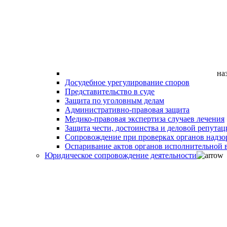
на
Досудебное урегулирование споров
Представительство в суде
Защита по уголовным делам
Административно-правовая защита
Медико-правовая экспертиза случаев лечения
Защита чести, достоинства и деловой репутац
Сопровождение при проверках органов надзо
Оспаривание актов органов исполнительной в
Юридическое сопровождение деятельности