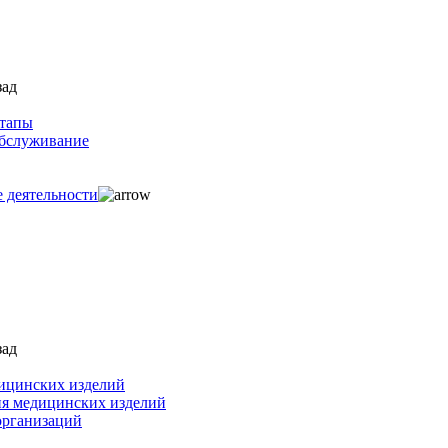
зад
ртапы
обслуживание
е деятельности
зад
ицинских изделий
ия медицинских изделий
организаций