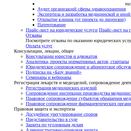
на
Аудит организаций сферы здравоохранения
Экспертиза и разработка медицинской и ино
Открытие клиник (от проекта до лицензии)
Патентование
Прайс-лист на юридические услуги
Прайс-лист на 
Отзывы
Посмотрите отзывы по оказанию юридических услу
Оплата услуг
Консультации, лекции, общее
Консультации юристов и адвокатов
Аналитика, проекты нормативных актов, стартапы
Юридическое сопровождение и абонентское обслу
Подписка на «Базу знаний»
Семинары и вебинары
Регистрация лекарств и медизделий, сопровождение деят
Регистрация медицинских изделий
Сопровождение инспекции производства медицинс
Правовое сопровождение субъектов обращения ме
Правовое сопровождение фармацевтических орган
Правовая защита и экспертиза
Досудебное урегулирование споров
Представительство в суде
Защита по уголовным делам
Административно-правовая защита