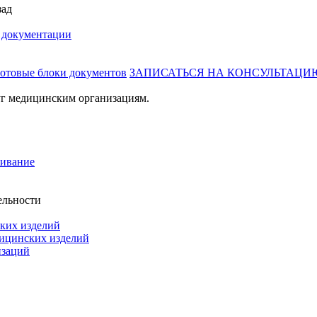
зад
й документации
готовые блоки документов
ЗАПИСАТЬСЯ НА КОНСУЛЬТАЦИ
г медицинским организациям.
живание
ельности
ких изделий
дицинских изделий
изаций