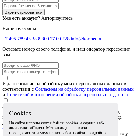
Зарегистрироваться
Уже есть аккаунт?
Авторизуйтесь.
Наши телефоны
+7 495 789 43 38
8 800 77 00 728
info@kormed.ru
Оставьте номер своего телефона,
и наш оператор перезвонит
вам!
Я даю согласие на обработку моих персональных данных в
соответствии с
Согласием на обработку персональных данных
и
Политикой в отношении обработки персональных данных
Я даю согласие на обработку специальных категорий
персональных данных (сведений о состоянии здоровья),
Cookies
которые я сообщаю в обращении или прикрепляю в виде
документов, в соответствии с
Согласием на обработку
На сайте используются файлы cookies и сервис веб-
специальных категорий персональных данных
. Я
аналитики «Яндекс Метрика» для анализа
посещаемости и улучшения работы сайта. Подробнее
подтверждаю, что эти сведения относятся ко мне либо что у