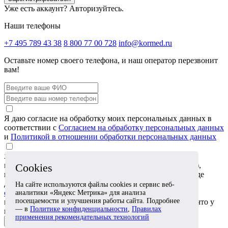
Уже есть аккаунт?
Авторизуйтесь.
Наши телефоны
+7 495 789 43 38
8 800 77 00 728
info@kormed.ru
Оставьте номер своего телефона,
и наш оператор перезвонит
вам!
Я даю согласие на обработку моих персональных данных в
соответствии с
Согласием на обработку персональных данных
и
Политикой в отношении обработки персональных данных
Я даю согласие на обработку специальных категорий
персональных данных (сведений о состоянии здоровья),
Cookies
которые я сообщаю в обращении или прикрепляю в виде
документов, в соответствии с
Согласием на обработку
На сайте используются файлы cookies и сервис веб-
специальных категорий персональных данных
. Я
аналитики «Яндекс Метрика» для анализа
посещаемости и улучшения работы сайта. Подробнее
подтверждаю, что эти сведения относятся ко мне либо что у
— в
Политике конфиденциальности
,
Правилах
меня есть согласие лица, к которому они относятся
применения рекомендательных технологий
Отправить заявку