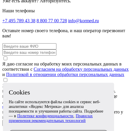
Уже есть аккаунт?
Авторизуйтесь.
Наши телефоны
+7 495 789 43 38
8 800 77 00 728
info@kormed.ru
Оставьте номер своего телефона,
и наш оператор перезвонит
вам!
Я даю согласие на обработку моих персональных данных в
соответствии с
Согласием на обработку персональных данных
и
Политикой в отношении обработки персональных данных
Я даю согласие на обработку специальных категорий
персональных данных (сведений о состоянии здоровья),
Cookies
которые я сообщаю в обращении или прикрепляю в виде
документов, в соответствии с
Согласием на обработку
На сайте используются файлы cookies и сервис веб-
специальных категорий персональных данных
. Я
аналитики «Яндекс Метрика» для анализа
посещаемости и улучшения работы сайта. Подробнее
подтверждаю, что эти сведения относятся ко мне либо что у
— в
Политике конфиденциальности
,
Правилах
меня есть согласие лица, к которому они относятся
применения рекомендательных технологий
Отправить заявку