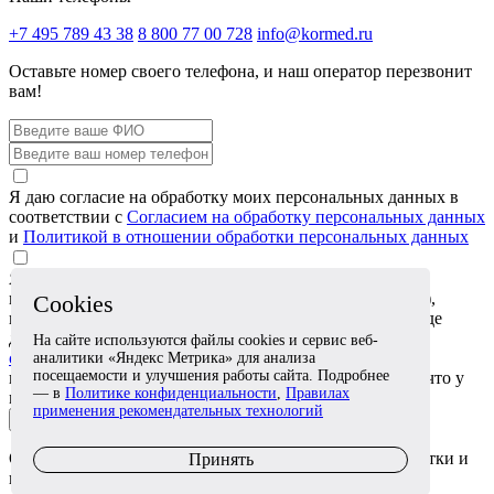
+7 495 789 43 38
8 800 77 00 728
info@kormed.ru
Оставьте номер своего телефона,
и наш оператор перезвонит
вам!
Я даю согласие на обработку моих персональных данных в
соответствии с
Согласием на обработку персональных данных
и
Политикой в отношении обработки персональных данных
Я даю согласие на обработку специальных категорий
персональных данных (сведений о состоянии здоровья),
Cookies
которые я сообщаю в обращении или прикрепляю в виде
документов, в соответствии с
Согласием на обработку
На сайте используются файлы cookies и сервис веб-
специальных категорий персональных данных
. Я
аналитики «Яндекс Метрика» для анализа
посещаемости и улучшения работы сайта. Подробнее
подтверждаю, что эти сведения относятся ко мне либо что у
— в
Политике конфиденциальности
,
Правилах
меня есть согласие лица, к которому они относятся
применения рекомендательных технологий
Отправить заявку
Отправляя заявку, вы соглашаетесь с
условиями
обработки и
Принять
использования персональных данных.