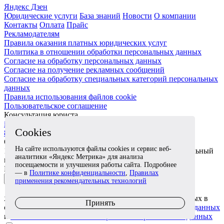
Яндекс Дзен
Юридические услуги
База знаний
Новости
О компании
Контакты
Оплата
Прайс
Рекламодателям
Правила оказания платных юридических услуг
Политика в отношении обработки персональных данных
Согласие на обработку персональных данных
Согласие на получение рекламных сообщений
Согласие на обработку специальных категорий персональных
данных
Правила использования файлов cookie
Пользовательское соглашение
Консультация юриста
info@kormed.ru
+7 495 789 43 38
Cookies
8 800 77 00 728
+7 925 518 66 49
Обратный звонок
На сайте используются файлы cookies и сервис веб-
125252, Москва, Алабяна 13к1, подъезд 6, этаж 3 (отдельный
аналитики «Яндекс Метрика» для анализа
вход справа от Сбербанка)
посещаемости и улучшения работы сайта. Подробнее
Подписывайтесь на наши статьи и новости!
— в
Политике конфиденциальности
,
Правилах
Подписаться
применения рекомендательных технологий
Я даю согласие на обработку моих персональных данных в
Принять
соответствии с
Согласием на обработку персональных данных
и
Политикой в отношении обработки персональных данных