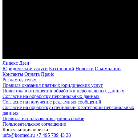
Яндекс Дзен
Юридические услуги
База знаний
Новости
О компании
Контакты
Оплата
Прайс
Рекламодателям
Правила оказания платных юридических услуг
Политика в отношении обработки персональных данных
Согласие на обработку персональных данных
Согласие на получение рекламных сообщений
Согласие на обработку специальных категорий персональных
данных
Правила использования файлов cookie
Пользовательское соглашение
Консультация юриста
info@kormed.ru
+7 495 789 43 38