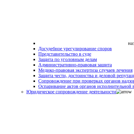
на
Досудебное урегулирование споров
Представительство в суде
Защита по уголовным делам
Административно-правовая защита
Медико-правовая экспертиза случаев лечения
Защита чести, достоинства и деловой репутац
Сопровождение при проверках органов надзо
Оспаривание актов органов исполнительной в
Юридическое сопровождение деятельности