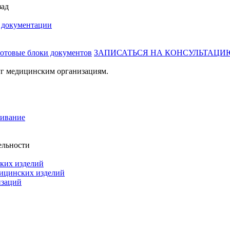
зад
й документации
готовые блоки документов
ЗАПИСАТЬСЯ НА КОНСУЛЬТАЦИ
г медицинским организациям.
живание
ельности
ких изделий
дицинских изделий
изаций