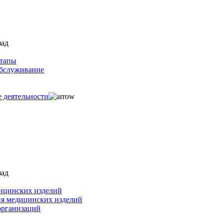
зад
ртапы
обслуживание
е деятельности
зад
ицинских изделий
ия медицинских изделий
организаций