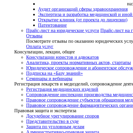
на
Аудит организаций сферы здравоохранения
Экспертиза и разработка медицинской и ино
Открытие клиник (от проекта до лицензии)
Патентование
Прайс-лист на юридические услуги
Прайс-лист на 
Отзывы
Посмотрите отзывы по оказанию юридических услу
Оплата услуг
Консультации, лекции, общее
Консультации юристов и адвокатов
Аналитика, проекты нормативных актов, стартапы
Юридическое сопровождение и абонентское обслу
Подписка на «Базу знаний»
Семинары и вебинары
Регистрация лекарств и медизделий, сопровождение деят
Регистрация медицинских изделий
Сопровождение инспекции производства медицинс
Правовое сопровождение субъектов обращения ме
Правовое сопровождение фармацевтических орган
Правовая защита и экспертиза
Досудебное урегулирование споров
Представительство в суде
Защита по уголовным делам
Административно-правовая защита