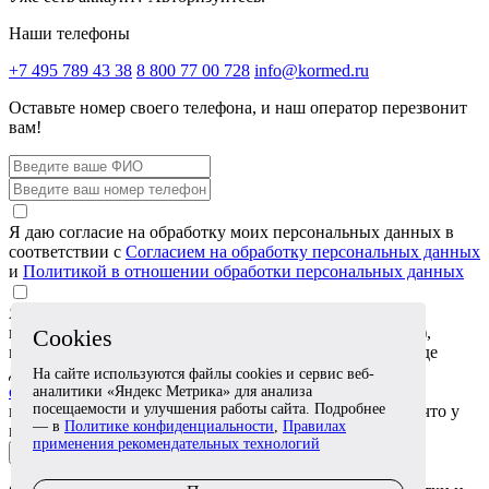
Наши телефоны
+7 495 789 43 38
8 800 77 00 728
info@kormed.ru
Оставьте номер своего телефона,
и наш оператор перезвонит
вам!
Я даю согласие на обработку моих персональных данных в
соответствии с
Согласием на обработку персональных данных
и
Политикой в отношении обработки персональных данных
Я даю согласие на обработку специальных категорий
персональных данных (сведений о состоянии здоровья),
Cookies
которые я сообщаю в обращении или прикрепляю в виде
документов, в соответствии с
Согласием на обработку
На сайте используются файлы cookies и сервис веб-
специальных категорий персональных данных
. Я
аналитики «Яндекс Метрика» для анализа
посещаемости и улучшения работы сайта. Подробнее
подтверждаю, что эти сведения относятся ко мне либо что у
— в
Политике конфиденциальности
,
Правилах
меня есть согласие лица, к которому они относятся
применения рекомендательных технологий
Отправить заявку