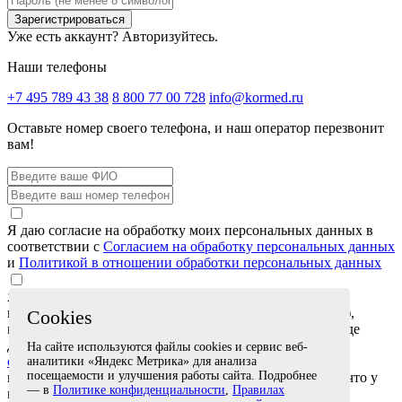
Зарегистрироваться
Уже есть аккаунт?
Авторизуйтесь.
Наши телефоны
+7 495 789 43 38
8 800 77 00 728
info@kormed.ru
Оставьте номер своего телефона,
и наш оператор перезвонит
вам!
Я даю согласие на обработку моих персональных данных в
соответствии с
Согласием на обработку персональных данных
и
Политикой в отношении обработки персональных данных
Я даю согласие на обработку специальных категорий
персональных данных (сведений о состоянии здоровья),
Cookies
которые я сообщаю в обращении или прикрепляю в виде
документов, в соответствии с
Согласием на обработку
На сайте используются файлы cookies и сервис веб-
специальных категорий персональных данных
. Я
аналитики «Яндекс Метрика» для анализа
посещаемости и улучшения работы сайта. Подробнее
подтверждаю, что эти сведения относятся ко мне либо что у
— в
Политике конфиденциальности
,
Правилах
меня есть согласие лица, к которому они относятся