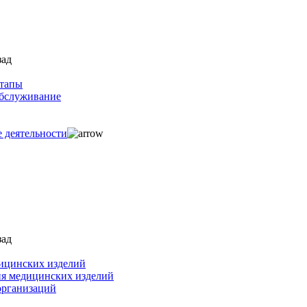
зад
ртапы
обслуживание
е деятельности
зад
ицинских изделий
ия медицинских изделий
организаций