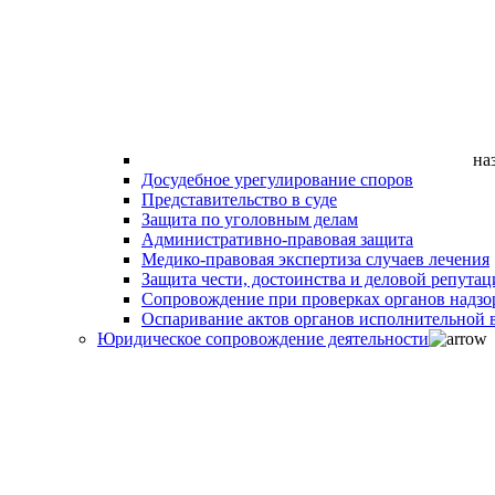
на
Досудебное урегулирование споров
Представительство в суде
Защита по уголовным делам
Административно-правовая защита
Медико-правовая экспертиза случаев лечения
Защита чести, достоинства и деловой репутац
Сопровождение при проверках органов надзо
Оспаривание актов органов исполнительной в
Юридическое сопровождение деятельности