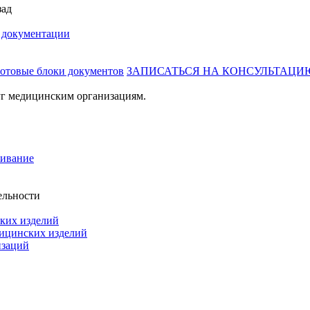
зад
й документации
готовые блоки документов
ЗАПИСАТЬСЯ НА КОНСУЛЬТАЦИ
г медицинским организациям.
живание
ельности
ких изделий
дицинских изделий
изаций