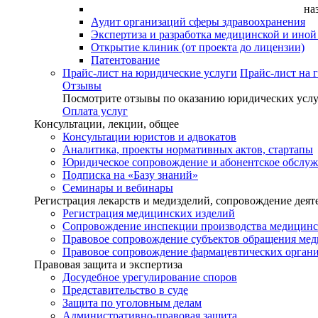
на
Аудит организаций сферы здравоохранения
Экспертиза и разработка медицинской и ино
Открытие клиник (от проекта до лицензии)
Патентование
Прайс-лист на юридические услуги
Прайс-лист на 
Отзывы
Посмотрите отзывы по оказанию юридических услу
Оплата услуг
Консультации, лекции, общее
Консультации юристов и адвокатов
Аналитика, проекты нормативных актов, стартапы
Юридическое сопровождение и абонентское обслу
Подписка на «Базу знаний»
Семинары и вебинары
Регистрация лекарств и медизделий, сопровождение деят
Регистрация медицинских изделий
Сопровождение инспекции производства медицинс
Правовое сопровождение субъектов обращения ме
Правовое сопровождение фармацевтических орган
Правовая защита и экспертиза
Досудебное урегулирование споров
Представительство в суде
Защита по уголовным делам
Административно-правовая защита