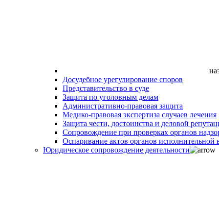
на
Досудебное урегулирование споров
Представительство в суде
Защита по уголовным делам
Административно-правовая защита
Медико-правовая экспертиза случаев лечения
Защита чести, достоинства и деловой репутац
Сопровождение при проверках органов надзо
Оспаривание актов органов исполнительной в
Юридическое сопровождение деятельности