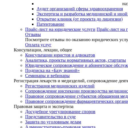
на
Аудит организаций сферы здравоохранения
Экспертиза и разработка медицинской и ино
Открытие клиник (от проекта до лицензии)
Патентование
Прайс-лист на юридические услуги
Прайс-лист на 
Отзывы
Посмотрите отзывы по оказанию юридических услу
Оплата услуг
Консультации, лекции, общее
Консультации юристов и адвокатов
Аналитика, проекты нормативных актов, стартапы
Юридическое сопровождение и абонентское обслу
Подписка на «Базу знаний»
Семинары и вебинары
Регистрация лекарств и медизделий, сопровождение деят
Регистрация медицинских изделий
Сопровождение инспекции производства медицинс
Правовое сопровождение субъектов обращения ме
Правовое сопровождение фармацевтических орган
Правовая защита и экспертиза
Досудебное урегулирование споров
Представительство в суде
Защита по уголовным делам
Административно-правовая защита