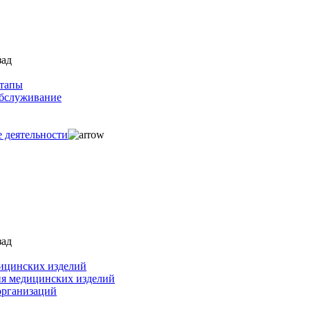
зад
ртапы
обслуживание
е деятельности
зад
ицинских изделий
ия медицинских изделий
организаций