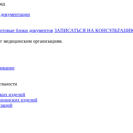
зад
й документации
готовые блоки документов
ЗАПИСАТЬСЯ НА КОНСУЛЬТАЦИ
г медицинским организациям.
живание
ельности
ких изделий
дицинских изделий
изаций