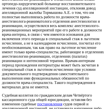
ортопедо-хирургической больнице восстановительного
лечения суд апелляционной инстанции, отклоняя довод
апелляционной жалобы Тормышова А.Е. о том, что им
полностью выполнялась работа по должности врача-
анестезиолога-реаниматолога отделения анестезиологии и
реанимации, осуществлялся весь комплекс анестезиолого-
реанимационных мероприятий при его работе в должности
врача-интерна, в связи с чем имеются основания для
включения этого периода в специальный стаж в льготном
исчислении, а не в календарном исчислении, посчитал его
необоснованным, так как право на льготное исчисление
имеют только врачи-специалисты, работающие в отделениях
анестезиологии-реанимации, отделениях (палатах)
реанимации и интенсивной терапии. Врачам-интернам
период прохождения интернатуры может быть засчитан в
специальный стаж в льготном исчислении при условии
документального подтверждения самостоятельного
выполнения ими функциональных обязанностей по
должности врача-специалиста. Такого подтверждения в
материалах дела не имеется.
Судебная коллегия по гражданским делам Четвёртого
кассационного суда общей юрисдикции, оставляя без
изменения судебные
постановления
судов первой и
апелляционной инстанций, не установила нарушения либо