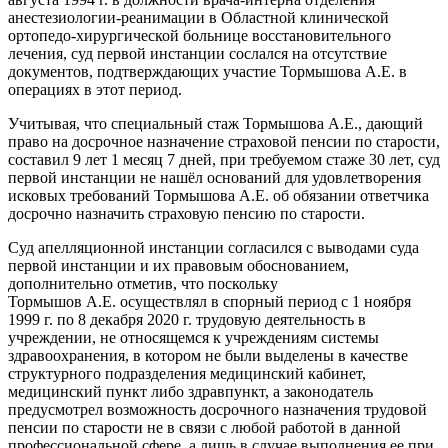
анестезиологии-реанимации в Областной клинической
ортопедо-хирургической больнице восстановительного
лечения, суд первой инстанции сослался на отсутствие
документов, подтверждающих участие Тормышова А.Е. в
операциях в этот период.
Учитывая, что специальный стаж Тормышова А.Е., дающий
право на досрочное назначение страховой пенсии по старости,
составил 9 лет 1 месяц 7 дней, при требуемом стаже 30 лет, суд
первой инстанции не нашёл оснований для удовлетворения
исковых требований Тормышова А.Е. об обязании ответчика
досрочно назначить страховую пенсию по старости.
Суд апелляционной инстанции согласился с выводами суда
первой инстанции и их правовым обоснованием,
дополнительно отметив, что поскольку
Тормышов А.Е. осуществлял в спорный период с 1 ноября
1999 г. по 8 декабря 2020 г. трудовую деятельность в
учреждении, не относящемся к учреждениям системы
здравоохранения, в котором не были выделены в качестве
структурного подразделения медицинский кабинет,
медицинский пункт либо здравпункт, а законодатель
предусмотрел возможность досрочного назначения трудовой
пенсии по старости не в связи с любой работой в данной
профессиональной сфере, а лишь в случае выполнения ее при