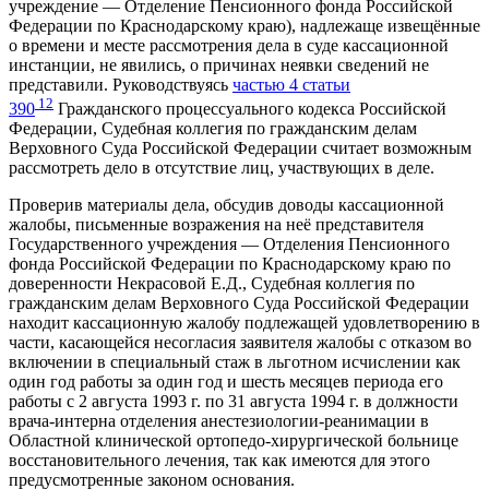
учреждение — Отделение Пенсионного фонда Российской
Федерации по Краснодарскому краю), надлежаще извещённые
о времени и месте рассмотрения дела в суде кассационной
инстанции, не явились, о причинах неявки сведений не
представили. Руководствуясь
частью 4 статьи
12
390
Гражданского процессуального кодекса Российской
Федерации, Судебная коллегия по гражданским делам
Верховного Суда Российской Федерации считает возможным
рассмотреть дело в отсутствие лиц, участвующих в деле.
Проверив материалы дела, обсудив доводы кассационной
жалобы, письменные возражения на неё представителя
Государственного учреждения — Отделения Пенсионного
фонда Российской Федерации по Краснодарскому краю по
доверенности Некрасовой Е.Д., Судебная коллегия по
гражданским делам Верховного Суда Российской Федерации
находит кассационную жалобу подлежащей удовлетворению в
части, касающейся несогласия заявителя жалобы с отказом во
включении в специальный стаж в льготном исчислении как
один год работы за один год и шесть месяцев периода его
работы с 2 августа 1993 г. по 31 августа 1994 г. в должности
врача-интерна отделения анестезиологии-реанимации в
Областной клинической ортопедо-хирургической больнице
восстановительного лечения, так как имеются для этого
предусмотренные законом основания.