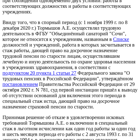
при соблюдении одновременно двух условий: работы в
соответствующих должностях и работы в соответствующих
учреждениях.
Ввиду того, что в спорный период (с 1 ноября 1999 г. по 8
декабря 2020 г.) Тормышов А.Е. осуществлял трудовую
деятельность в ФГБУ "Объединённый санаторий "Сочи",
которое не относится к учреждениям, названным в
Списке
должностей и учреждений, работа в которых засчитывается в
стаж работы, дающей право на досрочное назначение
трудовой пенсии по старости лицам, осуществлявшим
лечебную и иную деятельность по охране здоровья населения
в учреждениях здравоохранения, в соответствии с
подпунктом 20 пункта 1 статьи 27
Федерального закона "О
трудовых пенсиях в Российской Федерации", утверждённом
постановлением
Правительства Российской Федерации от 29
октября 2002 г. N 781, суд первой инстанции пришёл к выводу
об отсутствии оснований для включения этого периода в
специальный стаж истца, дающий право на досрочное
назначение страховой пенсии по старости.
Принимая решение об отказе в удовлетворении исковых
требований Тормышова А.Е. о включении в специальный
стаж в льготном исчислении как один год работы за один год
и шесть месяцев периода его работы с 2 августа 1993 г. по 31
августа 1994 г. в должности врача-интерна отделения