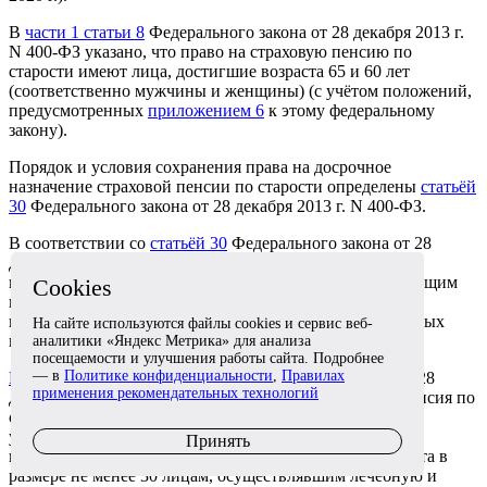
В
части 1 статьи 8
Федерального закона от 28 декабря 2013 г.
N 400-ФЗ указано, что право на страховую пенсию по
старости имеют лица, достигшие возраста 65 и 60 лет
(соответственно мужчины и женщины) (с учётом положений,
предусмотренных
приложением 6
к этому федеральному
закону).
Порядок и условия сохранения права на досрочное
назначение страховой пенсии по старости определены
статьёй
30
Федерального закона от 28 декабря 2013 г. N 400-ФЗ.
В соответствии со
статьёй 30
Федерального закона от 28
декабря 2013 г. N 400-ФЗ основанием для досрочного
назначения страховой пенсии по старости лицам, имеющим
Cookies
право на такую пенсию, является работа определённой
продолжительности в опасных, вредных, тяжёлых и иных
На сайте используются файлы cookies и сервис веб-
неблагоприятных условиях труда.
аналитики «Яндекс Метрика» для анализа
посещаемости и улучшения работы сайта. Подробнее
— в
Политике конфиденциальности
,
Правилах
Пунктом 20 части 1 статьи 30
Федерального закона от 28
применения рекомендательных технологий
декабря 2013 г. N 400-ФЗ определено, что страховая пенсия по
старости назначается ранее достижения возраста,
установленного
статьёй 8
данного закона, при наличии
Принять
величины индивидуального пенсионного коэффициента в
размере не менее 30 лицам, осуществлявшим лечебную и