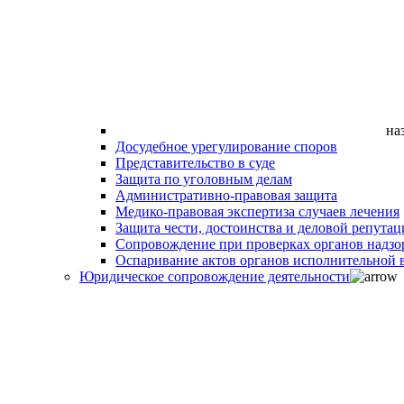
на
Досудебное урегулирование споров
Представительство в суде
Защита по уголовным делам
Административно-правовая защита
Медико-правовая экспертиза случаев лечения
Защита чести, достоинства и деловой репутац
Сопровождение при проверках органов надзо
Оспаривание актов органов исполнительной в
Юридическое сопровождение деятельности