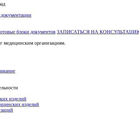
зад
й документации
готовые блоки документов
ЗАПИСАТЬСЯ НА КОНСУЛЬТАЦИ
г медицинским организациям.
живание
ельности
ких изделий
дицинских изделий
изаций