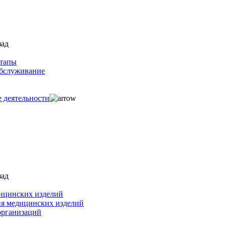
зад
ртапы
обслуживание
е деятельности
зад
ицинских изделий
ия медицинских изделий
организаций