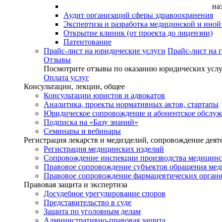
на
Аудит организаций сферы здравоохранения
Экспертиза и разработка медицинской и ино
Открытие клиник (от проекта до лицензии)
Патентование
Прайс-лист на юридические услуги
Прайс-лист на 
Отзывы
Посмотрите отзывы по оказанию юридических услу
Оплата услуг
Консультации, лекции, общее
Консультации юристов и адвокатов
Аналитика, проекты нормативных актов, стартапы
Юридическое сопровождение и абонентское обслу
Подписка на «Базу знаний»
Семинары и вебинары
Регистрация лекарств и медизделий, сопровождение деят
Регистрация медицинских изделий
Сопровождение инспекции производства медицинс
Правовое сопровождение субъектов обращения ме
Правовое сопровождение фармацевтических орган
Правовая защита и экспертиза
Досудебное урегулирование споров
Представительство в суде
Защита по уголовным делам
Административно-правовая защита